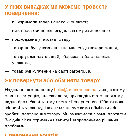
У яких випадках ми можемо провести
повернення:
ви отримали товар неналежної якості;
вміст посилки не відповідає вашому замовленню;
пошкоджена упаковка товару;
товар не був у вживанні і не має слідів використання;
товар укомплектований, збережена його первісна
упаковка;
товар був куплений на сайті barbers.ua.
Як повернути або обміняти товар?
Надішліть нам на пошту
hello@procare.com.ua
лист, в якому
опишіть ситуацію, що склалася, прикладіть фото, на якому
видно брак. Вкажіть тему листа «Повернення». Обов'язково
збережіть упаковку, інакше ми не зможемо обміняти або
зробити повернення товару. Ми зв'яжемося з вами протягом
3-х днів після отримання запиту і запропонуємо рішення
проблеми.
Повернення коштів