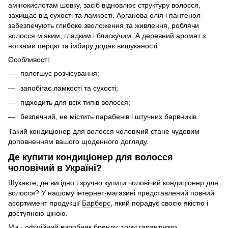
амінокислотам шовку, засіб відновлює структуру волосся,
захищає від сухості та ламкості. Арганова олія і пантенол
забезпечують глибоке зволоження та живлення, роблячи
волосся м'яким, гладким і блискучим. А деревний аромат з
нотками перцю та імбиру додає вишуканості.
Особливості:
полегшує розчісування;
запобігає ламкості та сухості;
підходить для всіх типів волосся;
безпечний, не містить парабенів і штучних барвників.
Такий кондиціонер для волосся чоловічий стане чудовим
доповненням вашого щоденного догляду.
Де купити кондиціонер для волосся
чоловічий в Україні?
Шукаєте, де вигідно і зручно купити чоловічий кондиціонер для
волосся? У нашому інтернет-магазині представлений повний
асортимент продукції
Барберс
, який порадує своєю якістю і
доступною ціною.
Ми - офіційний виробник бренду, тому гарантуємо