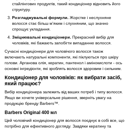
стайлінгових продуктів, такий кондиціонер відновить його
структуру.
Розгладжувальні формули.
Жорстке і неслухняне
волосся стає більш м'яким і слухняним, що значно
спрощує укладання.
Зміцнювальні кондиціонери.
Прекрасний вибір для
чоловіків, які бажають запобігти випаданню волосся.
Сучасні кондиціонери для чоловічого волосся також
включають натуральні компоненти, які піклуються про шкіру
голови. Арганова олія, кератин, пантенол і амінокислоти - ось
основні інгредієнти, які зроблять волосся здоровим і сильним.
Кондиціонер для чоловіків: як вибрати засіб,
який працює?
Вибір кондиціонера залежить від ваших потреб і типу волосся.
Якщо ви хочете універсальне рішення, зверніть увагу на
продукцію бренду Barbers™.
Barbers Original 400 мл
Цей чоловічий кондиціонер для волосся поєднує в собі все, що
потрібно для ефективного догляду. Завдяки кератину та