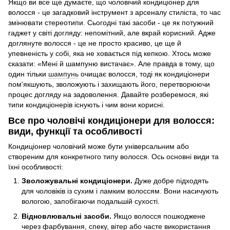
Якщо ви все ще думаєте, що чоловічий кондиціонер для
волосся - це загадковий інструмент з арсеналу стиліста, то час
змінювати стереотипи. Сьогодні такі засоби - це як потужний
гаджет у світі догляду: непомітний, але вкрай корисний. Адже
доглянуте волосся - це не просто красиво, це ще й
упевненість у собі, яка не ховається під кепкою. Хтось може
сказати: «Мені й шампуню вистачає». Але правда в тому, що
один тільки
шампунь
очищає волосся, тоді як кондиціонери
пом'якшують, зволожують і захищають його, перетворюючи
процес догляду на задоволення. Давайте розберемося, які
типи кондиціонерів існують і чим вони корисні.
Все про чоловічі кондиціонери для волосся:
види, функції та особливості
Кондиціонер чоловічий може бути універсальним або
створеним для конкретного типу волосся. Ось основні види та
їхні особливості:
Зволожувальні кондиціонери.
Дуже добре підходять
для чоловіків із сухим і ламким волоссям. Вони насичують
вологою, запобігаючи подальшій сухості.
Відновлювальні засоби.
Якщо волосся пошкоджене
через фарбування, спеку, вітер або часте використання