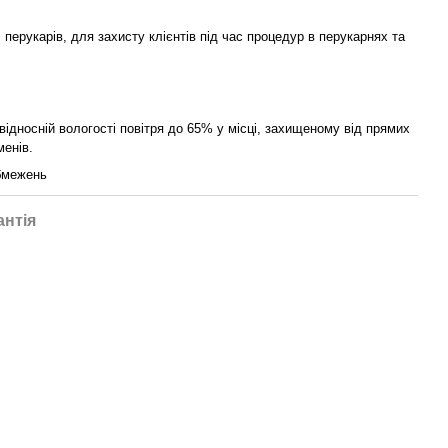
і перукарів, для захисту клієнтів під час процедур в перукарнях та
 відносній вологості повітря до 65% у місці, захищеному від прямих
менів.
обмежень
антія