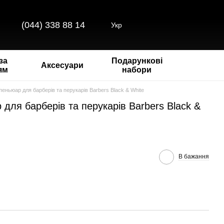
(044) 338 88 14
Укр
за
Подарункові
Аксесуари
ям
набори
еньюар для барберів та перукарів Barbers Black & White
для барберів та перукарів Barbers Black &
В бажання