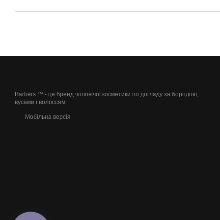
Barbers ™ - це бренд чоловічої косметики по догляду за бородою,
вусами і волоссям.
Мобільна версія