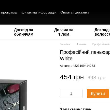
а програма
Контактна інформація
Оплата і доставка
ітика конфіденційності
Публічна оферта
Відгуки про магазин
Догляд за
Догляд за
Догляд 
обличчям
тілом
волосс
Головна
Новинки
Професійний п
Професійний пеньюар 
White
Артикул: 4823109414273
454 грн
698 грн
Купити
Характеристики