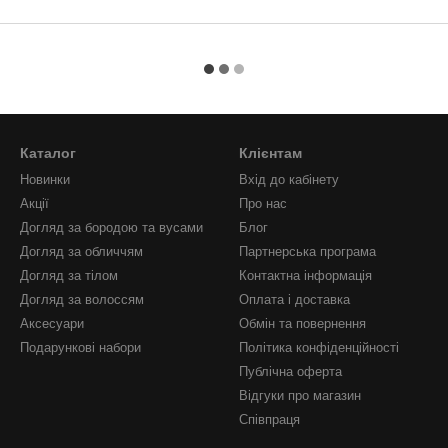
Каталог
Клієнтам
Новинки
Вхід до кабінету
Акції
Про нас
Догляд за бородою та вусами
Блог
Догляд за обличчям
Партнерська програма
Догляд за тілом
Контактна інформація
Догляд за волоссям
Оплата і доставка
Аксесуари
Обмін та повернення
Подарункові набори
Політика конфіденційності
Публічна оферта
Відгуки про магазин
Співпраця