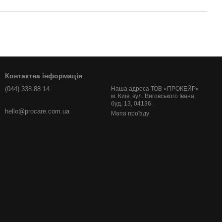
Контактна інформація
(044) 338 88 14
Наша адреса ТОВ «ПРОКЕЙР»
м. Київ, вул. Виговського Івана,
буд. 13, 04136.
hello@procare.com.ua
Мапа проїзду