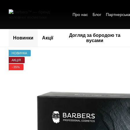
Перейти до основного контенту
Про нас
Блог
Партнерськ
Обмін та повернення
Пол
Співпраця
Догляд за бородою та
Новинки
Акції
вусами
НОВИНКА
АКЦІЯ
−35%