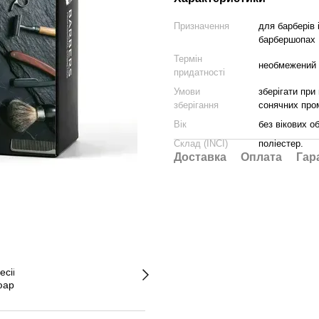
Призначення
для барберів 
барбершопах
Термін
необмежений
придатності
Умови
зберігати при
зберігання
сонячних про
Вік
без вікових 
Склад (INCI)
поліестер.
Доставка
Оплата
Гар