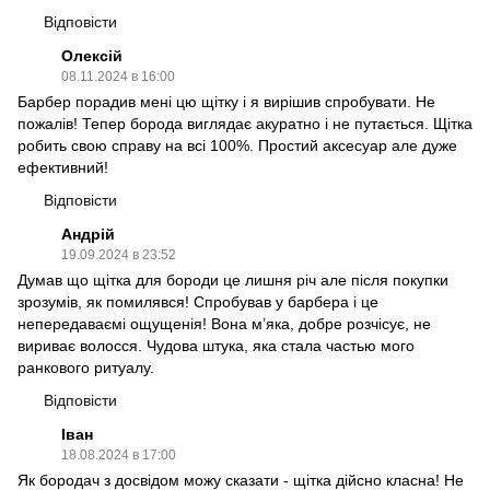
Відповісти
Олексій
08.11.2024 в 16:00
Барбер порадив мені цю щітку і я вирішив спробувати. Не
пожалів! Тепер борода виглядає акуратно і не путається. Щітка
робить свою справу на всі 100%. Простий аксесуар але дуже
ефективний!
Відповісти
Андрій
19.09.2024 в 23:52
Думав що щітка для бороди це лишня річ але після покупки
зрозумів, як помилявся! Спробував у барбера і це
непередаваємі ощущенія! Вона м’яка, добре розчісує, не
вириває волосся. Чудова штука, яка стала частью мого
ранкового ритуалу.
Відповісти
Іван
18.08.2024 в 17:00
Як бородач з досвідом можу сказати - щітка дійсно класна! Не