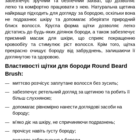
забезпечує зручний та безпечний захват, що дозволяє
легко та комфортно працювати з нею.
Натуральна щетина
найкраще підходить для догляду за бородою, оскільки вона
не подразнює шкіру та допомагає зберігати природний
блиск волосся. Кругла форма щітки дозволяє легко
дістатись до будь-яких ділянок бороди, а також забезпечує
приємний масаж для шкіри, що сприяє покращенню
кровообігу та стимулює ріст волосся. Крім того, щітка
прекрасно очищує бороду від забруднень, залишаючи її
доглянутою та здоровою.
Властивості щітки для бороди Round Beard
Brush:
миттєво розчісує заплутане волосся без зусиль;
забезпечує ретельний догляд за щетиною та робить її
більш слухняною;
допомагає рівномірно нанести доглядові засоби на
бороду;
м'яко діє на шкіру, не спричиняючи подразнень;
прочісує навіть густу бороду;
видаляє забруднення з бороди.