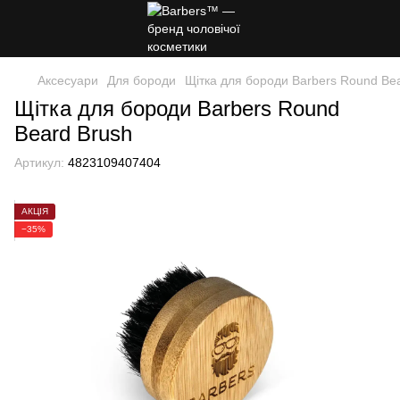
Аксесуари
Для бороди
Щітка для бороди Barbers Round Be
Щітка для бороди Barbers Round
Beard Brush
Артикул:
4823109407404
АКЦІЯ
−35%