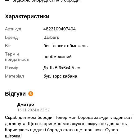
Характеристики
Артикул
4823109407404
Бренд
Barbers
Вік
без вікових обмежень
Термін
необмежений
придатності
Розмір
ДхШхВ 6х6х4,5 см
Матеріал
бук, ворс кабана
Відгуки
8
Дмитро
16.11.2024 в 22:52
Скраб для моєї бороди! Тепер моя борода завжди гладенька і
доглянута. Щетінкі приємно масажують шкіру і не дряпають.
Користуюсь щодня і борода стала ще гарнішою. Супер
щіточка!