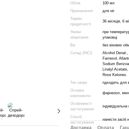
Об'єм
100 мл
Призначення
для ніг
Термін
36 місяців, 6 м
придатності
Умови
при температур
зберігання
упаковці
Вік
без вікових о
Склад (INCI)
Alcohol Denat.,
Farnesol, Allan
Sodium Benzoat
Linalyl Acetate,
Rose Ketones.
Тип шкіри
пдходить для в
Основні
фарнезол, мент
компоненти
Особливості
індивідуальна 
застосування
Спосіб
нанести засіб 
застосування
Доставка
Оплата
Гар