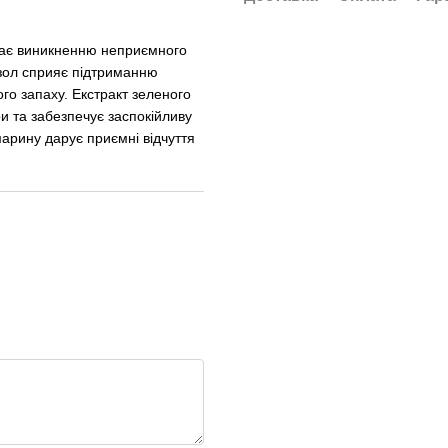
жає виникненню неприємного
езол сприяє підтриманню
о запаху. Екстракт зеленого
и та забезпечує заспокійливу
арину дарує приємні відчуття