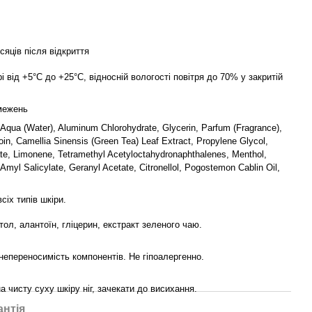
ісяців після відкриття
і від +5°C до +25°C, відносній вологості повітря до 70% у закритій
бмежень
 Aqua (Water), Aluminum Chlorohydrate, Glycerin, Parfum (Fragrance),
toin, Camellia Sinensis (Green Tea) Leaf Extract, Propylene Glycol,
e, Limonene, Tetramethyl Acetyloctahydronaphthalenes, Menthol,
 Amyl Salicylate, Geranyl Acetate, Citronellol, Pogostemon Cablin Oil,
сіх типів шкіри.
ол, алантоїн, гліцерин, екстракт зеленого чаю.
непереносимість компонентів. Не гіпоалергенно.
на чисту суху шкіру ніг, зачекати до висихання.
антія