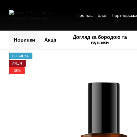
Перейти до основного контенту
Про нас
Блог
Партнерськ
Обмін та повернення
Пол
Співпраця
Догляд за бородою та
Новинки
Акції
вусами
НОВИНКА
АКЦІЯ
−35%