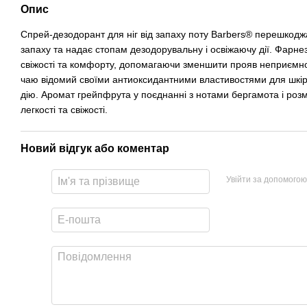
Опис
Спрей-дезодорант для ніг від запаху поту Barbers® перешкод
запаху та надає стопам дезодорувальну і освіжаючу дії. Фарн
свіжості та комфорту, допомагаючи зменшити прояв неприємног
чаю відомий своїми антиоксидантними властивостями для шкір
дію. Аромат грейпфрута у поєднанні з нотами бергамота і розм
легкості та свіжості.
Новий відгук або коментар
Увійти за допомогою