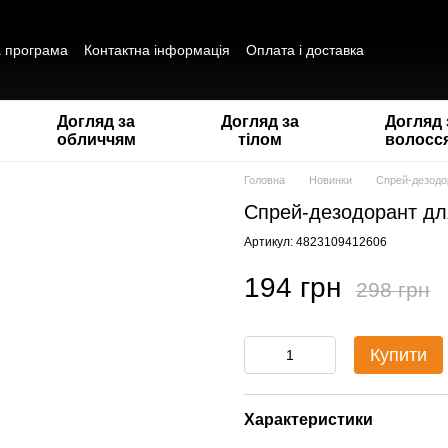
а програма
Контактна інформація
Оплата і доставка
ітика конфіденційності
Публічна оферта
Відгуки про магазин
Догляд за
Догляд за
Догляд 
обличчям
тілом
волосс
Головна
Новинки
Спрей-дезодор
Спрей-дезодорант для
Артикул: 4823109412606
194 грн
298 грн
Купити
Характеристики