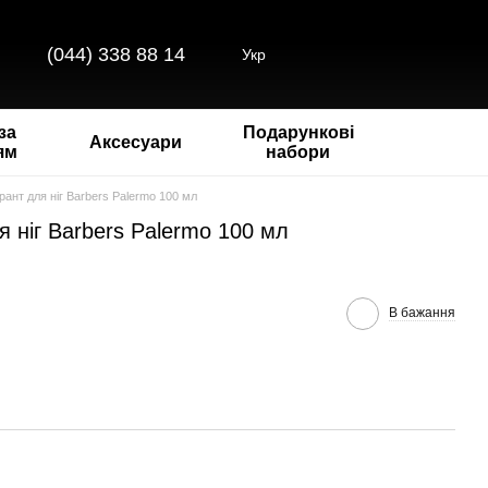
(044) 338 88 14
Укр
за
Подарункові
Аксесуари
ям
набори
ант для ніг Barbers Palermo 100 мл
 ніг Barbers Palermo 100 мл
В бажання