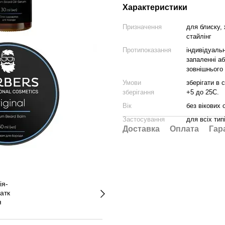
Характеристики
Призначення
для блиску,
стайлінг
Протипоказання
індивідуаль
запаленні аб
зовнішнього
Умови
зберігати в 
зберігання
+5 до 25С.
Вік
без вікових
Застосування
для всіх тип
Доставка
Оплата
Гар