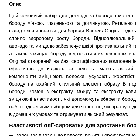
Опис
Цей чоловічий набір для догляду за бородою містить 
бороду м'якою, гладенькою та доглянутою.
Ретельно 
склад олії-сироватки для бороди Barbers Original одно
сприяє здоровому росту бороди. Відновлювальний 
авокадо та мигдалю забезпечує шкірі протизапальний та
а також захищає бороду від негативних зовнішніх вп
Original створений на базі сертифікованих компонентів
ефективно доглядають за нею та мають легкий с
компоненти зміцнюють волоски, усувають жорсткість
бороду на охайний, стильний елемент образу
В под
бороди Boston з екстракту імбиру та екстракту кав
зміцнюючі властивості, які допоможуть зберегти боро
набір є ідеальним вибором для чоловіків, які прагнуть
в домашніх умовах та отримувати якісний результат.
Властивості олії-сироватки для зростання бор
запобігає випадінню волосся, робить бороду густішо