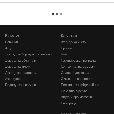
Каталог
Клієнтам
Новинки
Вхід до кабінету
Акції
Про нас
Догляд за бородою та вусами
Блог
Догляд за обличчям
Партнерська програма
Догляд за тілом
Контактна інформація
Догляд за волоссям
Оплата і доставка
Аксесуари
Обмін та повернення
Подарункові набори
Політика конфіденційності
Публічна оферта
Відгуки про магазин
Співпраця