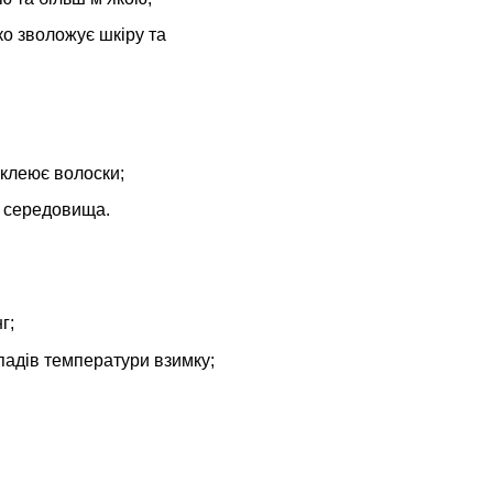
ко зволожує шкіру та
склеює волоски;
о середовища.
г;
епадів температури взимку;