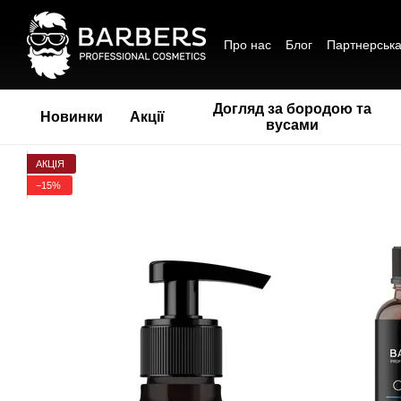
Перейти до основного контенту
Про нас
Блог
Партнерськ
Обмін та повернення
Пол
Співпраця
Догляд за бородою та
Новинки
Акції
вусами
АКЦІЯ
−15%