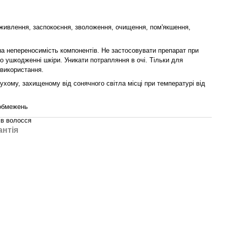
 живлення, заспокоєння, зволоження, очищення, пом'якшення,
на непереносимість компонентів. Не застосовувати препарат при
о ушкодженні шкіри. Уникати потрапляння в очі. Тільки для
 використання.
сухому, захищеному від сонячного світла місці при температурі від
 обмежень
ів волосся
антія