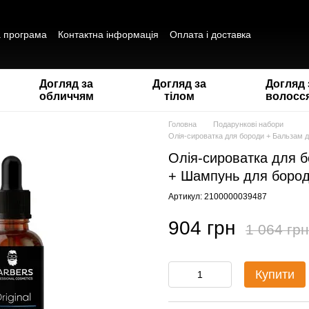
а програма
Контактна інформація
Оплата і доставка
ітика конфіденційності
Публічна оферта
Відгуки про магазин
Догляд за
Догляд за
Догляд 
обличчям
тілом
волосс
Головна
Подарункові набори
Олія-сироватка для бороди + Бальзам 
Олія-сироватка для б
+ Шампунь для боро
Артикул: 2100000039487
904 грн
1 064 грн
Купити