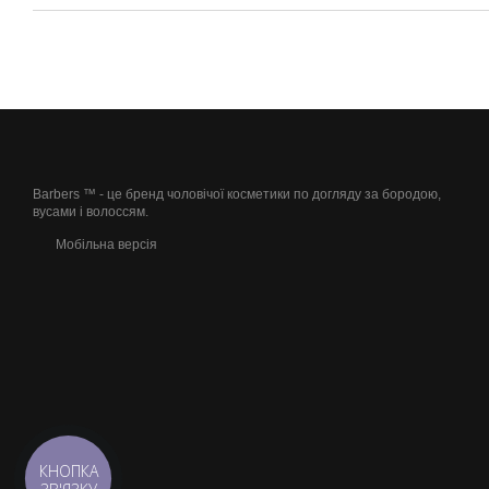
Barbers ™ - це бренд чоловічої косметики по догляду за бородою,
вусами і волоссям.
Мобільна версія
КНОПКА