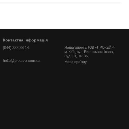
Контактна інформація
(044) 338 88 14
Наша адреса ТОВ «ПРОКЕЙР»
м. Київ, вул. Виговського Івана,
буд. 13, 04136.
hello@procare.com.ua
Мапа проїзду