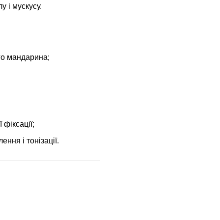
 і мускусу.
го мандарина;
 фіксації;
ння і тонізації.