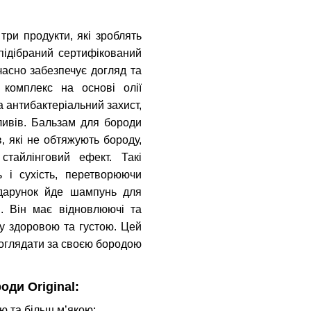
три продукти, які зроблять
підібраний сертифікований
часно забезпечує догляд та
комплекс на основі олії
 антибактеріальний захист,
ливів. Бальзам для бороди
, які не обтяжують бороду,
тайлінговий ефект. Такі
 і сухість, перетворюючи
арунок йде шампунь для
и. Він має відновлюючі та
ду здоровою та густою. Цей
 доглядати за своєю бородою
оди Original:
ю та більш м’якою;