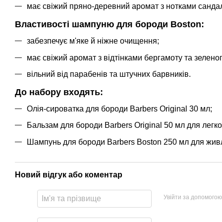
має свіжий пряно-деревний аромат з нотками сандалу
Властивості
шампуню для бороди Boston
:
забезпечує м'яке й ніжне очищення;
має свіжий аромат з відтінками бергамоту та зелено
вільний від парабенів та штучних барвників.
До набору входять:
Олія-сироватка для бороди Barbers Original 30 мл
;
Бальзам для бороди Barbers
Original
50 мл для легкої
Шампунь для бороди Barbers Boston 250 мл для живле
Новий відгук або коментар
Увійти за допомогою