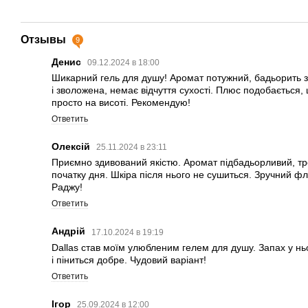
Отзывы
9
Денис
09.12.2024 в 18:00
Шикарний гель для душу! Аромат потужний, бадьорить зр
і зволожена, немає відчуття сухості. Плюс подобається, 
просто на висоті. Рекомендую!
Ответить
Олексій
25.11.2024 в 23:11
Приємно здивований якістю. Аромат підбадьорливий, тр
початку дня. Шкіра після нього не сушиться. Зручний ф
Раджу!
Ответить
Андрій
17.10.2024 в 19:19
Dallas став моїм улюбленим гелем для душу. Запах у н
і піниться добре. Чудовий варіант!
Ответить
Ігор
25.09.2024 в 12:00