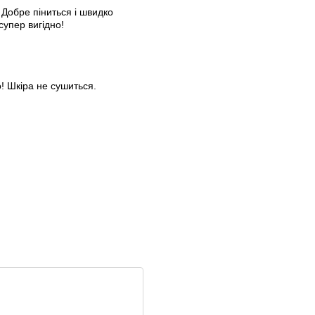
! Добре піниться і швидко
супер вигідно!
! Шкіра не сушиться.