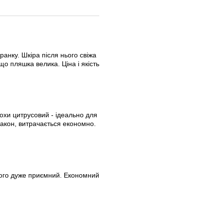
анку. Шкіра після нього свіжа
що пляшка велика. Ціна і якість
охи цитрусовий - ідеально для
лакон, витрачається економно.
ього дуже приємний. Економний