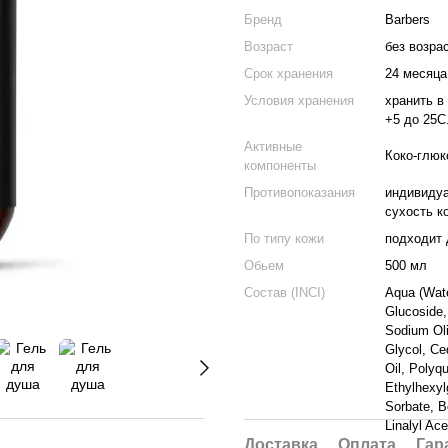
Бренд
Barbers
Возраст
без возра
Срок хранения
24 месяца
Условия хранения
хранить в
+5 до 25С
Активные
Коко-глюк
компоненты
Противопоказания
индивидуа
сухость к
По типу кожи
подходит 
Обьем
500 мл
Состав (INCI)
Aqua (Wate
Glucoside
Sodium Oli
Glycol, Ce
Oil, Polyq
Ethylhexyl
Sorbate, B
Linalyl Ac
Доставка
Оплата
Гар