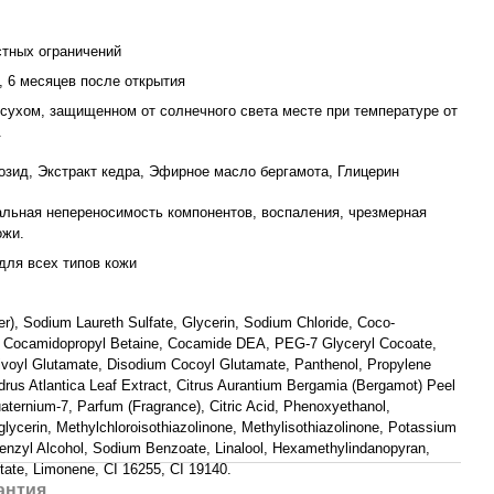
стных ограничений
, 6 месяцев после открытия
 сухом, защищенном от солнечного света месте при температуре от
.
озид, Экстракт кедра, Эфирное масло бергамота, Глицерин
льная непереносимость компонентов, воспаления, чрезмерная
ожи.
для всех типов кожи
r), Sodium Laureth Sulfate, Glycerin, Sodium Chloride, Coco-
, Cocamidopropyl Betaine, Cocamide DEA, PEG-7 Glyceryl Cocoate,
voyl Glutamate, Disodium Cocoyl Glutamate, Panthenol, Propylene
drus Atlantica Leaf Extract, Citrus Aurantium Bergamia (Bergamot) Peel
uaternium-7, Parfum (Fragrance), Citric Acid, Phenoxyethanol,
glycerin, Methylchloroisothiazolinone, Methylisothiazolinone, Potassium
enzyl Alcohol, Sodium Benzoate, Linalool, Hexamethylindanopyran,
etate, Limonene, CI 16255, CI 19140.
антия