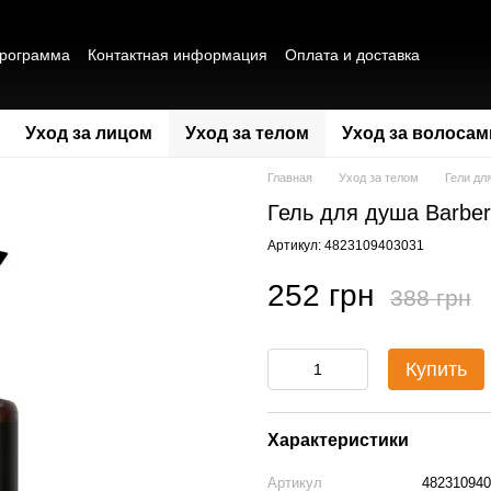
программа
Контактная информация
Оплата и доставка
а конфиденциальности
Публичная оферта
Отзывы о магазине
Уход за лицом
Уход за телом
Уход за волосам
Главная
Уход за телом
Гели дл
Гель для душа Barber
Артикул: 4823109403031
252 грн
388 грн
Купить
Характеристики
Артикул
482310940