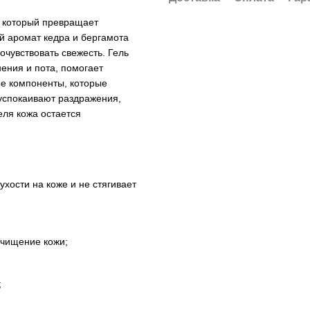
, который превращает
й аромат кедра и бергамота
очувствовать свежесть. Гель
нения и пота, помогает
ые компоненты, которые
 успокаивают раздражения,
еля кожа остается
хости на коже и не стягивает
очищение кожи;
;