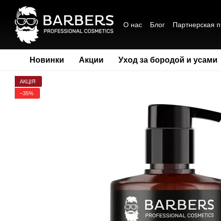
Перейти к основному контенту
О нас
Блог
Партнерская 
Обмен и возврат
Политик
Сотрудничество
Новинки
Акции
Уход за бородой и усами
АКЦІЯ
−35%