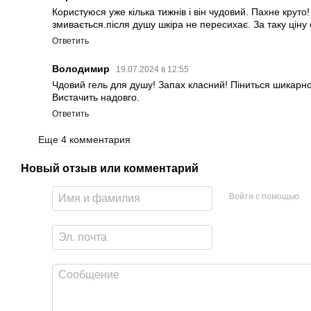
Користуюся уже кілька тижнів і він чудовий. Пахне круто
змивається.після душу шкіра не пересихає. За таку ціну 
Ответить
Володимир
19.07.2024 в 12:55
Чдовий гель для душу! Запах класний! Піниться шикарно
Вистачить надовго.
Ответить
Еще 4 комментария
Новый отзыв или комментарий
Войти с помощью