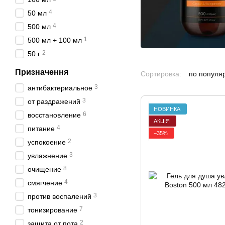
4
50 мл
4
500 мл
1
500 мл + 100 мл
2
50 г
Призначення
Сортировка:
по популя
3
антибактериальное
3
от раздражений
НОВИНКА
6
восстановление
АКЦІЯ
4
питание
−35%
2
успокоение
3
увлажнение
8
очищение
4
смягчение
3
против воспалений
7
тонизирование
2
защита от пота