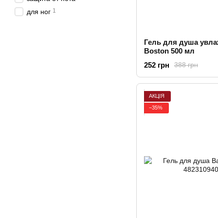
1
для ног
Гель для душа увл
Boston 500 мл
252 грн
388 грн
АКЦІЯ
−35%