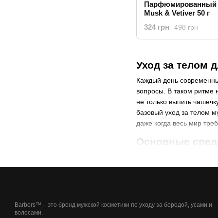
Парфюмированный д
Musk & Vetiver 50 г
324 грн
498 грн
Уход за телом 
Каждый день современный
вопросы. В таком ритме 
не только выпить чашечку
базовый уход за телом м
даже когда весь мир треб
Основные средс
Современные средства му
не только от типа кожи, 
каждого мужчины.
Гель для душа: осно
Barbers™ – это бренд мужской косметики по уходу за бородой, усами и
Гель для душа – это не 
волосами.