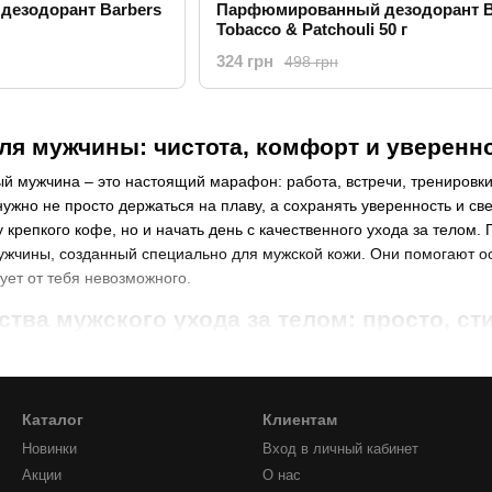
езодорант Barbers
Парфюмированный дезодорант B
Tobacco & Patchouli 50 г
324 грн
498 грн
для мужчины: чистота, комфорт и уверенн
 мужчина – это настоящий марафон: работа, встречи, тренировки
нужно не просто держаться на плаву, а сохранять уверенность и св
 крепкого кофе, но и начать день с качественного ухода за телом.
ужчины, созданный специально для мужской кожи. Они помогают о
ует от тебя невозможного.
тва мужского ухода за телом: просто, с
жской косметики для тела охватывают широкий спектр продукции 
но и от образа жизни. Но сегодня мы расскажем о базе, вот нескол
Каталог
Клиентам
ва всего
Новинки
Вход в личный кабинет
просто средство для очищения, это настоящая база, с которой начи
Акции
О нас