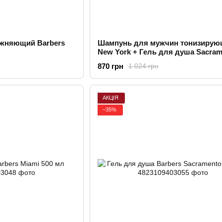
ажняющий Barbers
Шампунь для мужчин тонизирую
New York + Гель для душа Sacram
Шампунь для бороды Boston В
870 грн
1 024 грн
ПОДАРОК! Barbers
АКЦІЯ
−35%