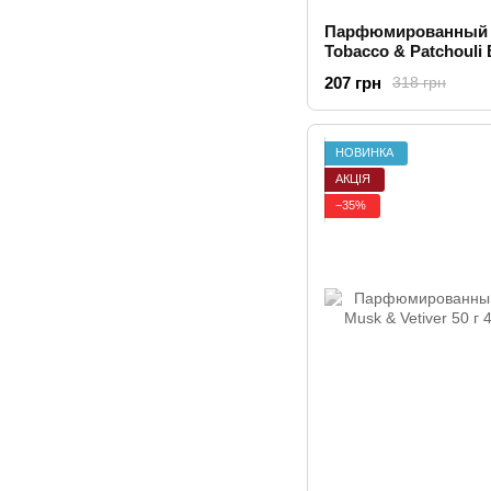
Парфюмированный 
Tobacco & Patchouli 
207 грн
318 грн
НОВИНКА
АКЦІЯ
−35%