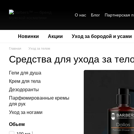
Перейти к основному контенту
О нас
Блог
Партнерская 
Обмен и возврат
Политик
Сотрудничество
Новинки
Акции
Уход за бородой и усами
Главная
Уход за телом
Средства для ухода за тел
Гели для душа
Крем для тела
Дезодоранты
Парфюмированные кремы
для рук
Уход за ногами
Обьем
1
100 мл