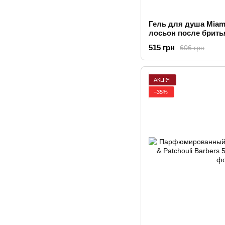
Гель для душа Miam
лосьон после бритья
ПОДАРОК! Barbers
515 грн
606 грн
АКЦІЯ
−35%