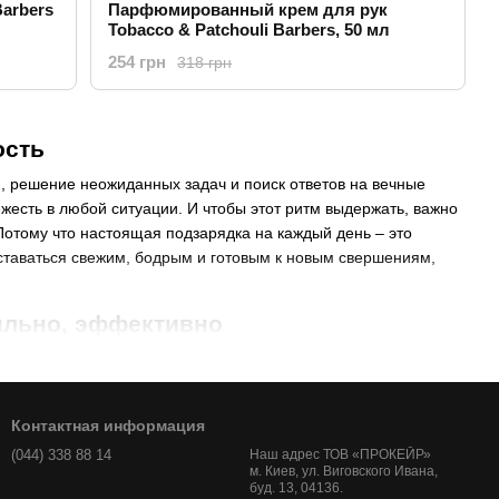
arbers
Парфюмированный крем для рук
Tobacco & Patchouli Barbers, 50 мл
254 грн
318 грн
ость
, решение неожиданных задач и поиск ответов на вечные
ежесть в любой ситуации. И чтобы этот ритм выдержать, важно
 Потому что настоящая подзарядка на каждый день – это
ставаться свежим, бодрым и готовым к новым свершениям,
тильно, эффективно
– от гелей для душа до увлажняющих кремов. Выбор зависит
ько must-have продуктов, которые должны быть в арсенале
Контактная информация
(044) 338 88 14
Наш адрес ТОВ «ПРОКЕЙР»
м. Киев, ул. Виговского Ивана,
нается уверенность. Мужская кожа требует особого подхода,
буд. 13, 04136.