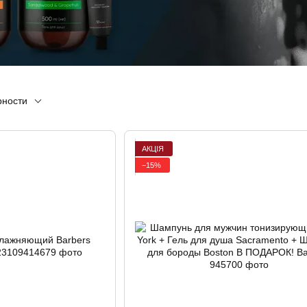
рности
АКЦІЯ
−15%