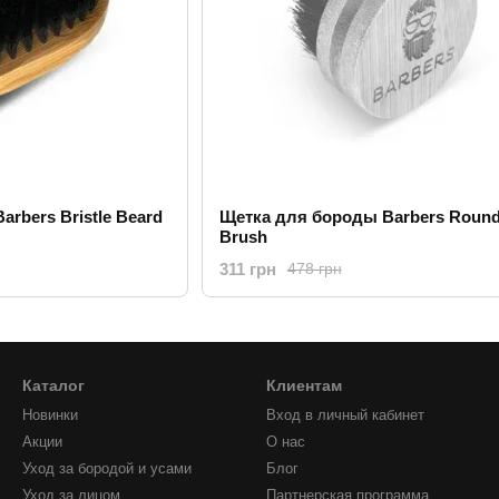
rbers Bristle Beard
Щетка для бороды Barbers Round
Brush
311 грн
478 грн
Каталог
Клиентам
Новинки
Вход в личный кабинет
Акции
О нас
Уход за бородой и усами
Блог
Уход за лицом
Партнерская программа