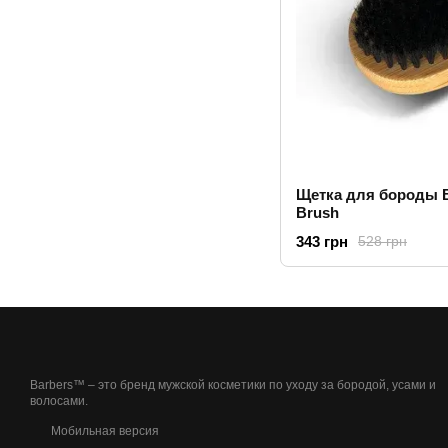
Щетка для бороды Ba
Brush
343 грн
528 грн
Barbers™ – это бренд мужской косметики по уходу за бородой, усами и
волосами.
Мобильная версия