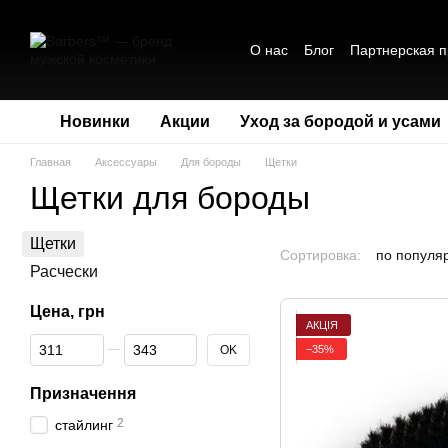
Перейти к основному контенту
О нас
Блог
Партнерская 
Обмен и возврат
Политик
Сотрудничество
Новинки
Акции
Уход за бородой и усами
Главная
Аксессуары
Для бороды
Щетки
Щетки для бороды
Щетки
Сортировка:
по популя
Расчески
Цена, грн
АКЦІЯ
От Цена, грн
До Цена, грн
−35%
OK
Призначення
2
стайлинг