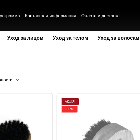
программа
Контактная информация
Оплата и доставка
а конфиденциальности
Публичная оферта
Отзывы о магазине
Уход за лицом
Уход за телом
Уход за волосам
рности
АКЦІЯ
−35%