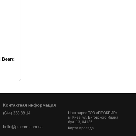
 Beard
Контактная информация
(044) 338 88 14
Наш адрес ТОВ «ПРОКЕЙР»
м. Киев, ул. Виговского Ивана,
буд. 13, 04136.
hello@procare.com.ua
Карта проезда