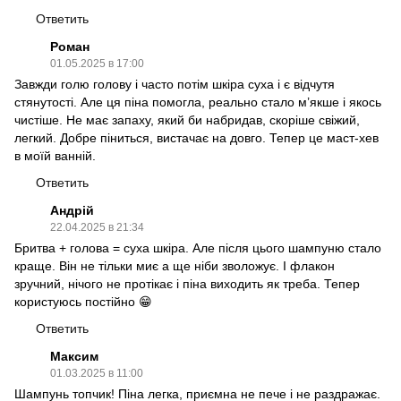
Ответить
Роман
01.05.2025 в 17:00
Завжди голю голову і часто потім шкіра суха і є відчутя
стянутості. Але ця піна помогла, реально стало м’якше і якось
чистіше. Не має запаху, який би набридав, скоріше свіжий,
легкий. Добре піниться, вистачає на довго. Тепер це маст-хев
в моїй ванній.
Ответить
Андрій
22.04.2025 в 21:34
Бритва + голова = суха шкіра. Але після цього шампуню стало
краще. Він не тільки миє а ще ніби зволожує. І флакон
зручний, нічого не протікає і піна виходить як треба. Тепер
користуюсь постійно 😁
Ответить
Максим
01.03.2025 в 11:00
Шампунь топчик! Піна легка, приємна не пече і не раздражає.