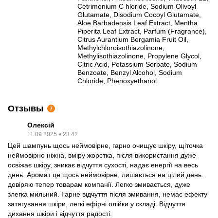
Cetrimonium С hloride, Sodium Olivoyl
Glutamate, Disodium Cocoyl Glutamate,
Aloe Barbadensis Leaf Extract, Mentha
Piperita Leaf Extract, Parfum (Fragrance),
Citrus Aurantium Bergamia Fruit Oil,
Methylchloroisothiazolinone,
Methylisothiazolinone, Propylene Glycol,
Citric Acid, Potassium Sorbate, Sodium
Benzoate, Benzyl Alcohol, Sodium
Chloride, Phenoxyethanol.
Отзывы
7
Олексій
11.09.2025 в 23:42
Цей шампунь щось неймовірне, гарно очищує шкіру, щіточка
неймовірно ніжна, вміру жорстка, після використання дуже
освіжає шкіру, зникає відчуття сухості, надає енергії на весь
день. Аромат це щось неймовірне, лишається на цілий день.
довіряю тепер товарам компанії. Легко змивається, дуже
злегка мильний. Гарне відчуття після змивання, немає ефекту
затягування шкіри, легкі ефірні олійки у складі. Відчуття
дихання шкіри і відчуття радості.