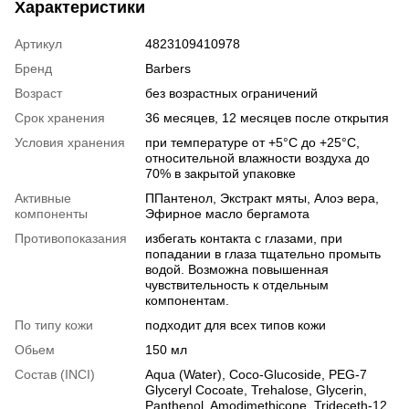
Характеристики
Артикул
4823109410978
Бренд
Barbers
Возраст
без возрастных ограничений
Срок хранения
36 месяцев, 12 месяцев после открытия
Условия хранения
при температуре от +5°C до +25°C,
относительной влажности воздуха до
70% в закрытой упаковке
Активные
ППантенол, Экстракт мяты, Алоэ вера,
компоненты
Эфирное масло бергамота
Противопоказания
избегать контакта с глазами, при
попадании в глаза тщательно промыть
водой. Возможна повышенная
чувствительность к отдельным
компонентам.
По типу кожи
подходит для всех типов кожи
Обьем
150 мл
Состав (INCI)
Aqua (Water), Coco-Glucoside, PEG-7
Glyceryl Cocoate, Trehalose, Glycerin,
Panthenol, Amodimethicone, Trideceth-12,