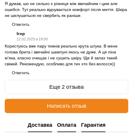
Я думав, шо не сильно є різниця між звичайним і цим але
ошибся. Тут реально відчувається комфорт після миття. Шкіра
не шелушитьсяі не свербить як раніше.
Ответить
Ігор
12.02.2025 в 19:00
Користуюсь вже пару тижнів реально крута штука. В мене
голова брита і звичайні шампуні якось не дуже. А ця піна
м’яка, класно очищає і не сушить шкіру. Ще й запах такий
свіжий. Рекомендую, особливо для тих хто без волосся))
Ответить
Еще 2 отзыва
Написать отзыв
Доставка
Оплата
Гарантия