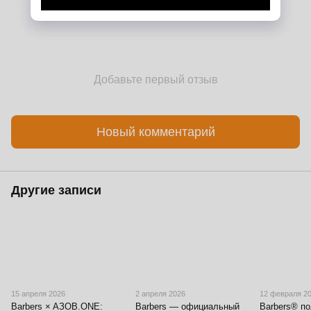
Добавьте первый отзыв
Новый комментарий
Другие записи
15 апреля 2026
2 апреля 2026
12 февраля 2
Barbers × AЗОВ.ONE:
Barbers — официальный
Barbers® п