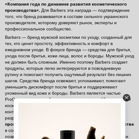
«Компания года по динамике развития косметического
производства».
Для Barbers эта награда — подтверждение
того, что бренд развивается в составе сильного украинского
производителя, которому доверяют рынок, эксперты и
профессиональное сообщество.
Barbers — бренд мужской косметики по уходу, созданный для
тех, кто ценит простоту, эффективность и комфорт в
ежедневном уходе. В фокусе бренда — средства для бритья,
ухода после бритья, кожи лица, волос и бороды. Мужской уход
не должен быть сложным. Именно поэтому Barbers создает
продукты, которые легко интегрируются в повседневную
рутину и помогают получить ощутимый результат без лишних
шагов. Средства бренда освежают, успокаивают, помогают
уменьшить дискомфорт после бритья и поддерживают
ухоженный вид кожи и бороды. Barbers является частью
ProCare — украинской компании, которая уже 10 лет создает
косметику, развивает собственные бренды, private label и
контрактное производство. Продукты бренда
разрабатываются в собственном R&D-центре ProCare и
производятся на сертифицированном GMP-производстве
в соответствии с европейскими стандартами качества. Это
позволяет контролировать каждый этап создания косметики: