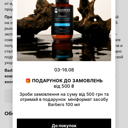
от идеи и рецептуры до тестирования и выпуска готового
продукта.
Премия «Выбор года B2B 2025»
определяет победителей
на основе комплексного маркетингового исследования B2B-
рынка. В оценку входили опросы целевой аудитории,
экспертов, анализ медийной активности, оценка маркетинг-
совета и оргкомитета. По результатам исследования ProCare
получила самый высокий общий результат среди участников и
стала лидером в своей номинации. Для Barbers это еще одно
подтверждение: честный, понятный и результативный мужской
уход имеет свое место на украинском beauty-рынке.
Barbers — мужской уход без лишнего. Теперь — часть
компании, признанной лидером по динамике развития
косметического производства.
Обсуждение