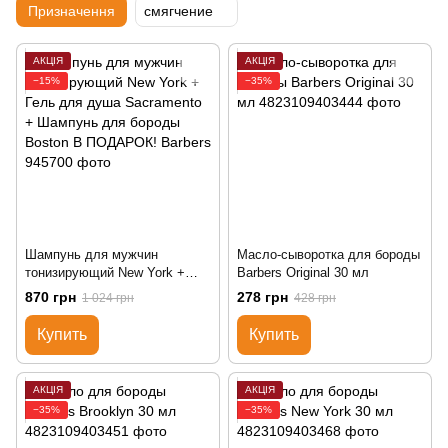
Призначення
смягчение
АКЦІЯ
АКЦІЯ
−15%
−35%
Шампунь для мужчин
Масло-сыворотка для бороды
тонизирующий New York +
Barbers Original 30 мл
Гель для душа Sacramento +
870 грн
278 грн
1 024 грн
428 грн
Шампунь для бороды Boston
В ПОДАРОК! Barbers
Купить
Купить
АКЦІЯ
АКЦІЯ
−35%
−35%