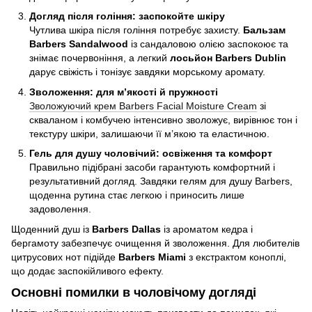
Догляд після гоління: заспокойте шкіру
Чутлива шкіра після гоління потребує захисту.
Бальзам
Barbers Sandalwood
із сандаловою олією заспокоює та
знімає почервоніння, а легкий
лосьйон Barbers Dublin
дарує свіжість і тонізує завдяки морському аромату.
Зволоження: для м’якості й пружності
Зволожуючий крем Barbers Facial Moisture Cream
зі
скваланом і комбучею інтенсивно зволожує, вирівнює тон і
текстуру шкіри, залишаючи її м’якою та еластичною.
Гель для душу чоловічий: освіження та комфорт
Правильно підібрані засоби гарантують комфортний і
результативний догляд. Завдяки гелям для душу Barbers,
щоденна рутина стає легкою і приносить лише
задоволення.
Щоденний душ із
Barbers Dallas
із ароматом кедра і
бергамоту забезпечує очищення й зволоження. Для любителів
цитрусових нот підійде
Barbers Miami
з екстрактом коноплі,
що додає заспокійливого ефекту.
Основні помилки в чоловічому догляді