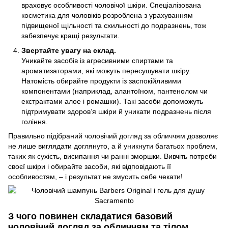
враховує особливості чоловічої шкіри. Спеціалізована
косметика для чоловіків розроблена з урахуванням
підвищеної щільності та схильності до подразнень, тож
забезпечує кращі результати.
Звертайте увагу на склад.
Уникайте засобів із агресивними спиртами та
ароматизаторами, які можуть пересушувати шкіру.
Натомість обирайте продукти із заспокійливими
компонентами (наприклад, алантоїном, пантенолом чи
екстрактами алое і ромашки). Такі засоби допоможуть
підтримувати здоров’я шкіри й уникати подразнень після
гоління.
Правильно підібраний чоловічий догляд за обличчям дозволяє
не лише виглядати доглянуто, а й уникнути багатьох проблем,
таких як сухість, висипання чи ранні зморшки. Вивчіть потреби
своєї шкіри і обирайте засоби, які відповідають її
особливостям, – і результат не змусить себе чекати!
З чого повинен складатися базовий
чоловічий догляд за обличчям та тілом