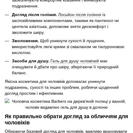
забезпечують комфортне ковзання і мінімізують
подразнення.
Догляд після гоління.
Лосьйон після гоління
із
заспокійливими компонентами, такими як пантенол чи
центела азіатська, допоможе зняти дискомфорт і
зволожити шкіру.
Зволоження.
Щоб уникнути сухості й лущення,
використовуйте легкі креми зі скваланом чи гіалуроновою
кислотою.
Засоби для душу.
Гель для душу чоловічий
має
очищувати й дбати про шкіру, зберігаючи її природний
баланс.
Якісна косметика для чоловіків допомагає уникнути
подразнень, сухості та інших проблем, роблячи щоденний
догляд простим і ефективним.
Як правильно обрати догляд за обличчям для
чоловіків
Обираючи базовий догляд для чоловіків, важливо враховувати