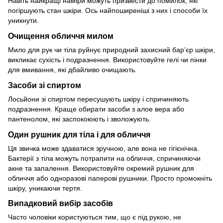
Навіть найкращі наміри можуть призвести до помилок, які
погіршують стан шкіри. Ось найпоширеніші з них і способи їх
уникнути.
Очищення обличчя милом
Мило для рук чи тіла руйнує природний захисний бар’єр шкіри,
викликає сухість і подразнення. Використовуйте гелі чи пінки
для вмивання, які дбайливо очищають.
Засоби зі спиртом
Лосьйони зі спиртом пересушують шкіру і спричиняють
подразнення. Краще обирати засоби з алое вера або
пантенолом, які заспокоюють і зволожують.
Один рушник для тіла і для обличчя
Ця звичка може здаватися зручною, але вона не гігієнічна.
Бактерії з тіла можуть потрапити на обличчя, спричиняючи
акне та запалення. Використовуйте окремий рушник для
обличчя або одноразові паперові рушники. Просто промокніть
шкіру, уникаючи тертя.
Випадковий вибір засобів
Часто чоловіки користуються тим, що є під рукою, не