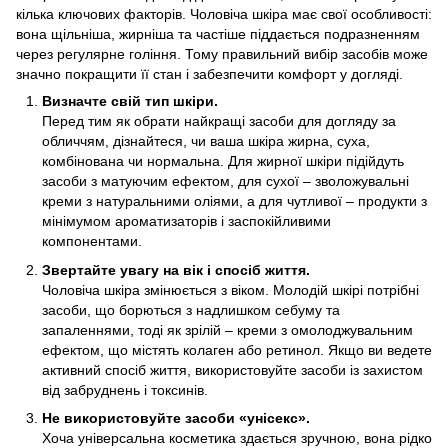
кілька ключових факторів. Чоловіча шкіра має свої особливості:
вона щільніша, жирніша та частіше піддається подразненням
через регулярне гоління. Тому правильний вибір засобів може
значно покращити її стан і забезпечити комфорт у догляді.
Визначте свій тип шкіри.
Перед тим як обрати найкращі засоби для догляду за
обличчям, дізнайтеся, чи ваша шкіра жирна, суха,
комбінована чи нормальна. Для жирної шкіри підійдуть
засоби з матуючим ефектом, для сухої – зволожувальні
креми з натуральними оліями, а для чутливої – продукти з
мінімумом ароматизаторів і заспокійливими
компонентами.
Звертайте увагу на вік і спосіб життя.
Чоловіча шкіра змінюється з віком. Молодій шкірі потрібні
засоби, що борються з надлишком себуму та
запаленнями, тоді як зрілій – креми з омолоджувальним
ефектом, що містять колаген або ретинол. Якщо ви ведете
активний спосіб життя, використовуйте засоби із захистом
від забруднень і токсинів.
Не використовуйте засоби «унісекс».
Хоча універсальна косметика здається зручною, вона рідко