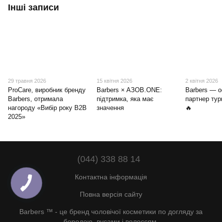
Інші записи
29 травня 2026
15 квітня 2026
2 квітня 2026
ProCare, виробник бренду
Barbers × AЗОВ.ONE:
Barbers — о
Barbers, отримала
підтримка, яка має
партнер тур
нагороду «Вибір року B2B
значення
🔥
2025»
(044) 338 88 14
Контактна інформація
Повна версія сайту
Barbers ™ - це бренд чоловічої косметики по догляду за
бородою, вусами і волоссям.