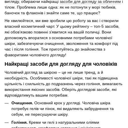
вигляду, обираючи найкращі
засоби для догляду за обличчям
і
тілом. Проблема лише одна: як не потонути у морі тюбиків,
баночок та флаконів і знайти саме те, що працює?
Не хвилюйтеся, ми вже зробили цю роботу за вас і створили
власний косметичний чарт. У цьому рейтингу – топ-5 засобів,
які обов’язково повинні з’явитися на вашій поличці. Вони
допоможуть впоратися з основними потребами чоловічої
шкіри, забезпечуючи очищення, зволоження та комфорт під
час і після гоління. Тож приготуйтесь до знайомства з
фаворитами чоловічого догляду!
Найкращі засоби для догляду для чоловіків
Чоловічий догляд за шкірою – це не лише тренд, а й
необхідність. Особливості чоловічої шкіри, такі як підвищена
щільність і схильність до подразнень через гоління, вимагають
використання якісних засобів. Оберіть доглядові засоби, які
відповідатимуть вашим потребам.
Очищення.
Основний крок у догляді. Чоловіча шкіра
потребує гелів чи пінок, які видаляють забруднення та
себум, не пересушуючи шкіру.
Гоління.
Креми чи гелі з натуральними оліями